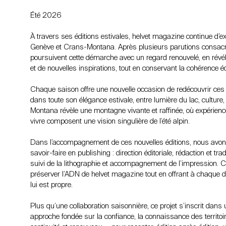
Été 2026
À travers ses éditions estivales, helvet magazine continue d’expl
Genève et Crans-Montana. Après plusieurs parutions consacr
poursuivent cette démarche avec un regard renouvelé, en révél
et de nouvelles inspirations, tout en conservant la cohérence éd
Chaque saison offre une nouvelle occasion de redécouvrir ces 
dans toute son élégance estivale, entre lumière du lac, cultur
Montana révèle une montagne vivante et raffinée, où expérienc
vivre composent une vision singulière de l’été alpin.
Dans l’accompagnement de ces nouvelles éditions, nous avons 
savoir-faire en publishing : direction éditoriale, rédaction et 
suivi de la lithographie et accompagnement de l’impression. C
préserver l’ADN de helvet magazine tout en offrant à chaque de
lui est propre.
Plus qu’une collaboration saisonnière, ce projet s’inscrit dan
approche fondée sur la confiance, la connaissance des territoir